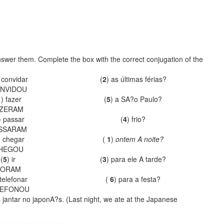
swer them. Complete the box with the correct conjugation of the
convidar
(
2
)
as últimas férias?
NVIDOU
1
)
fazer
(
5
)
a SA?o Paulo?
IZERAM
)
passar
(
4
)
frio?
SSARAM
)
chegar
(
1
)
ontem A noite?
HEGOU
(
5
)
ir
(
3
)
para ele A tarde?
FORAM
telefonar
(
6
)
para a festa?
LEFONOU
jantar no japonA?s. (Last night, we ate at the Japanese
_______________