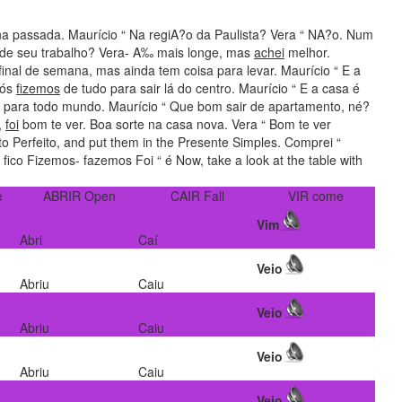
 passada. Maurício “ Na regiA?o da Paulista? Vera “ NA?o. Num
s de seu trabalho? Vera- A‰ mais longe, mas
achei
melhor.
inal de semana, mas ainda tem coisa para levar. Maurício “ E a
Nós
fizemos
de tudo para sair lá do centro. Maurício “ E a casa é
to para todo mundo. Maurício “ Que bom sair de apartamento, né?
,
foi
bom te ver. Boa sorte na casa nova. Vera “ Bom te ver
to Perfeito, and put them in the Presente Simples. Comprei “
co Fizemos- fazemos Foi “ é Now, take a look at the table with
e
ABRIR Open
CAIR Fall
VIR come
Vim
Abri
Caí
Veio
Abriu
Caiu
Veio
Abriu
Caiu
Veio
Abriu
Caiu
Veio