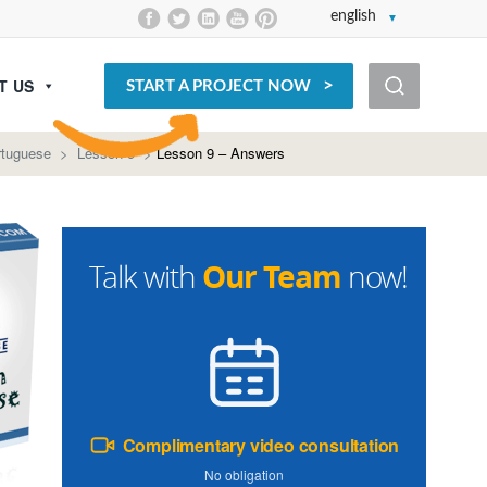
english
T US
START A PROJECT NOW
rtuguese
>
Lesson 9
>
Lesson 9 – Answers
Our Team
Talk with
now!
Complimentary video consultation
No obligation