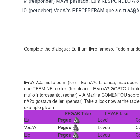
(responder) MA?s passado, Luís
RESPONDEU
A of
(perceber) VocA?s
PERCEBERAM
que a situaA§A?
Complete the dialogue: Eu
li
um livro famoso. Todo mundo
livro? A‰ muito bom. (ler) – Eu nA?o
LI
ainda, mas quero 
que
TERMINEI
de ler. (terminar) – E vocA?
GOSTOU
tant
muito interessante. (achar) – A Marina
COMENTOU
sobre 
nA?o gostava de ler. (pensar) Take a look now at the table 
example given
:
PEGAR Take
LEVAR take
Eu
Peguei
Levei
C
VocA?
Pegou
Levou
C
Ele
Pegou
Levou
C