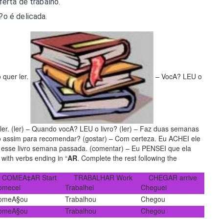
erta de trabalho.
o é delicada.
 quer ler.
– VocA?
LEU
o
ler. (ler) – Quando vocA?
LEU
o livro? (ler) – Faz duas semanas
o assim para recomendar? (gostar) – Com certeza. Eu
ACHEI
ele
esse livro semana passada. (comentar) – Eu
PENSEI
que ela
with verbs ending in “
AR
. Complete the rest following the
COMEA‡AR Start
TRABALHAR Work
CHEGAR arrive
omecei
Trabalhei
Cheguei
omeA§ou
Trabalhou
Chegou
omeA§ou
Trabalhou
Chegou