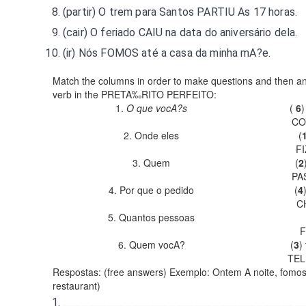
(partir) O trem para Santos
PARTIU
As 17 horas.
(cair) O feriado
CAIU
na data do aniversário dela.
(ir) Nós
FOMOS
até a casa da minha mA?e.
Match the columns in order to make questions and then an
verb in the PRETA‰RITO PERFEITO:
1.
O que vocA?s
(
6
)
CO
2. Onde eles
(
F
3. Quem
(
2
PA
4. Por que o pedido
(
4
C
5. Quantos pessoas
6. Quem vocA?
(
3
)
TE
Respostas: (free answers)
Exemplo: Ontem A noite, fomos 
restaurant)
______________________________________