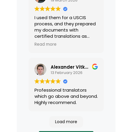
19 March 2026
I used them for a USCIS
process, and they prepared
my documents with
certified translations as
required by USCIS. They were
Read more
very professional and easy
to work with.
Alexander Vitkalov
13 February 2026
Professional translators
which go above and beyond.
Highly recommend.
Load more