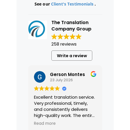
See our
Client's Testimonials
.
The Translation
Company Group
258 reviews
Write a review
Gerson Montes
23 July 2026
Excellent translation service.
Very professional, timely,
and consistently delivers
high-quality work. The entire
process was smooth and
Read more
efficient, and the