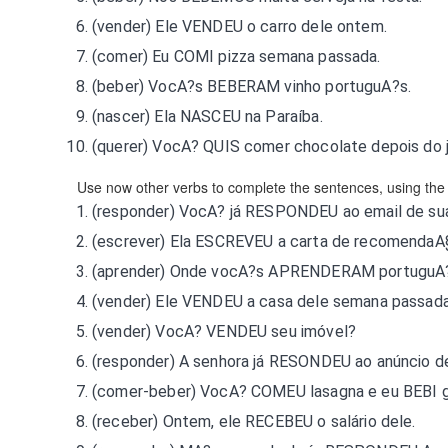
(vender) Ele
VENDEU
o carro dele ontem.
(comer) Eu
COMI
pizza semana passada.
(beber) VocA?s
BEBERAM
vinho portuguA?s.
(nascer) Ela
NASCEU
na Paraíba.
(querer) VocA?
QUIS
comer chocolate depois do j
Use now other verbs to complete the sentences, using the 
(responder) VocA? já
RESPONDEU
ao email de su
(escrever) Ela
ESCREVEU
a carta de recomendaA
(aprender) Onde vocA?s
APRENDERAM
portuguA
(vender) Ele
VENDEU
a casa dele semana passada
(vender) VocA?
VENDEU
seu imóvel?
(responder) A senhora já
RESONDEU
ao anúncio d
(comer-beber) VocA?
COMEU
lasagna e eu
BEBI
g
(receber) Ontem, ele
RECEBEU
o salário dele.