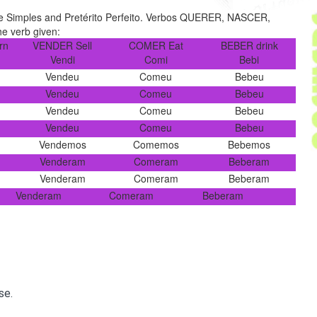
e Simples and Pretérito Perfeito. Verbos QUERER, NASCER,
e verb given:
rn
VENDER Sell
COMER Eat
BEBER drink
Vendi
Comi
Bebi
Vendeu
Comeu
Bebeu
Vendeu
Comeu
Bebeu
Vendeu
Comeu
Bebeu
Vendeu
Comeu
Bebeu
Vendemos
Comemos
Bebemos
Venderam
Comeram
Beberam
Venderam
Comeram
Beberam
Venderam
Comeram
Beberam
se.