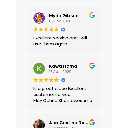
translations were accurate
and well presented. I highly
Myrio Gibson
recommend their services.
8 June 2026
Excellent service and I will
use them again.
Kawa Hama
17 April 2026
Is a great place Excellent
customer service
May Cahilig She’s awesome
Ana Cristina Ramirez