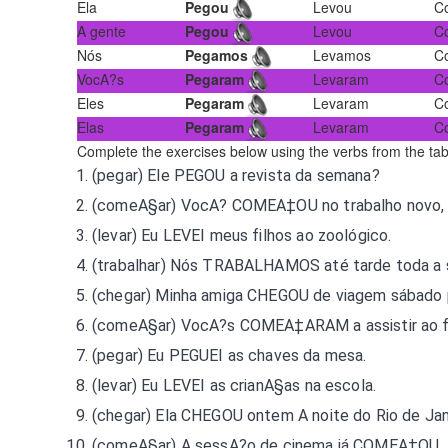
Ela
Pegou
Levou
C
A gente
Pegou
Levou
C
Nós
Pegamos
Levamos
C
VocA?s
Pegaram
Levaram
C
Eles
Pegaram
Levaram
C
Elas
Pegaram
Levaram
C
Complete the exercises below using the verbs from the tab
(pegar) Ele
PEGOU
a revista da semana?
(comeA§ar) VocA?
COMEA‡OU
no trabalho novo,
(levar) Eu
LEVEI
meus filhos ao zoológico.
(trabalhar) Nós
TRABALHAMOS
até tarde toda a
(chegar) Minha amiga
CHEGOU
de viagem sábado 
(comeA§ar) VocA?s
COMEA‡ARAM
a assistir ao 
(pegar) Eu
PEGUEI
as chaves da mesa.
(levar) Eu
LEVEI
as crianA§as na escola.
(chegar) Ela
CHEGOU
ontem A noite do Rio de Jan
(comeA§ar) A sessA?o de cinema já
COMEA‡OU
.