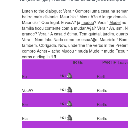
Listen to the dialogue:
Vera “
Comprei
uma casa na semana
bairro mais distante. Maurício “ Mas nA?o é longe demai
Maurício “ Que legal. E vocA? já
mudou
? Vera “
Mudei
no f
família
ficou
contente com a mudanA§a? Vera “ Ah, sim. 
grande? Vera “ A casa é ótima. Tem quintal, jardim, quar
Vera – Nem fale. Nada como ter espaA§o. Maurício “ Bom
também. Obrigada. Now, underline the verbs in the Pretéri
compro Achei – acho Mudou “ muda Mudei “ mudo Ficou “ fi
verbs ending in “
IR
.
IR Go
PARTIR Leav
Fui
Eu
Parti
Foi
VocA?
Partiu
Foi
Ele
Partiu
Foi
Ela
Partiu