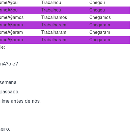
omeA§ou
Trabalhou
Chegou
omeA§ou
Trabalhou
Chegou
omeA§amos
Trabalhamos
Chegamos
omeA§aram
Trabalharam
Chegaram
omeA§aram
Trabalharam
Chegaram
omeA§aram
Trabalharam
Chegaram
le:
 nA?o é?
 semana.
passado.
filme antes de nós.
eiro.