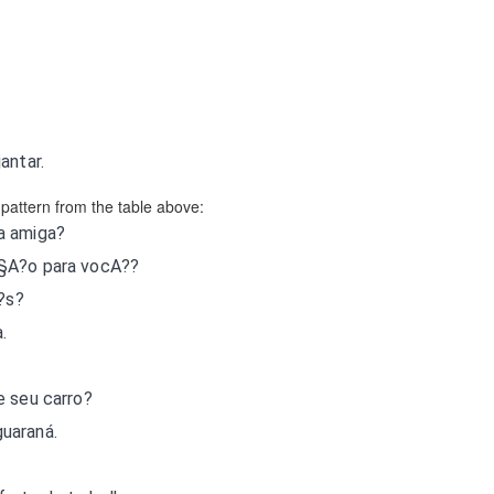
antar.
pattern from the table above:
a amiga?
§A?o para vocA??
?s?
.
e seu carro?
uaraná.