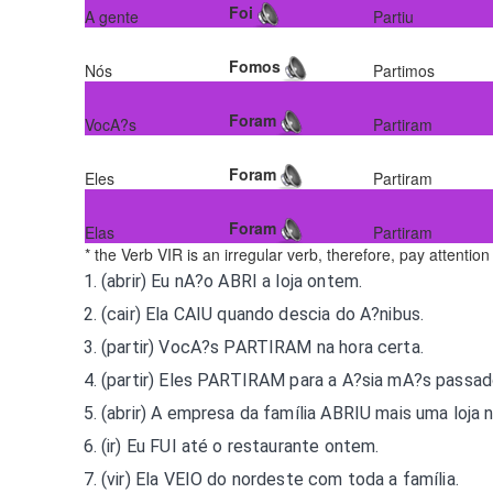
Foi
A gente
Partiu
Fomos
Nós
Partimos
Foram
VocA?s
Partiram
Foram
Eles
Partiram
Foram
Elas
Partiram
* the Verb VIR is an irregular verb, therefore, pay attentio
(abrir) Eu nA?o
ABRI
a loja ontem.
(cair) Ela
CAIU
quando descia do A?nibus.
(partir) VocA?s
PARTIRAM
na hora certa.
(partir) Eles
PARTIRAM
para a A?sia mA?s passad
(abrir) A empresa da família
ABRIU
mais uma loja n
(ir) Eu
FUI
até o restaurante ontem.
(vir) Ela
VEIO
do nordeste com toda a família.