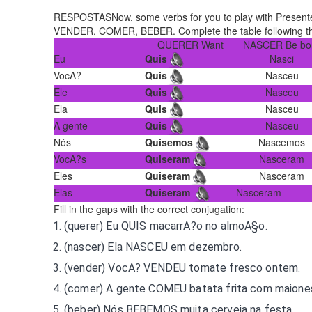
RESPOSTASNow, some verbs for you to play with Present
VENDER, COMER, BEBER. Complete the table following th
QUERER Want
NASCER Be bo
Eu
Quis
Nasci
VocA?
Quis
Nasceu
Ele
Quis
Nasceu
Ela
Quis
Nasceu
A gente
Quis
Nasceu
Nós
Quisemos
Nascemos
VocA?s
Quiseram
Nasceram
Eles
Quiseram
Nasceram
Elas
Quiseram
Nasceram
Fill in the gaps with the correct conjugation:
(querer) Eu
QUIS
macarrA?o no almoA§o.
(nascer) Ela
NASCEU
em dezembro.
(vender) VocA?
VENDEU
tomate fresco ontem.
(comer) A gente
COMEU
batata frita com maione
(beber) Nós
BEBEMOS
muita cerveja na festa.