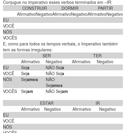
Conjugue no imperativo esses verbos terminados em –IR:
CONSTRUIR
DORMIR
PARTIR
Afirmativo
Negativo
Afirmativo
Negativo
Afirmativo
Negativo
EU
VOCÊ
NÓS
VOCÊS
E, como para todos os tempos verbais, o Imperativo também
tem as formas irregulares:
SER
TER
Afirmativo
Negativo
Afirmativo
Negativo
EU
Sej
a
NÃO Sej
a
VOCÊ
Sej
a
NÃO Sej
a
NÓS
Sej
amos
NÃO
Sej
amos
VOCÊS
Sej
am
NÃO Sej
am
ESTAR
IR
Afirmativo
Negativo
Afirmativo
Negativo
EU
VOCÊ
NÓS
VOCÊS