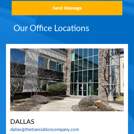
Send Message
Our Office Locations
DALLAS
dallas@thetranslationcompany.com