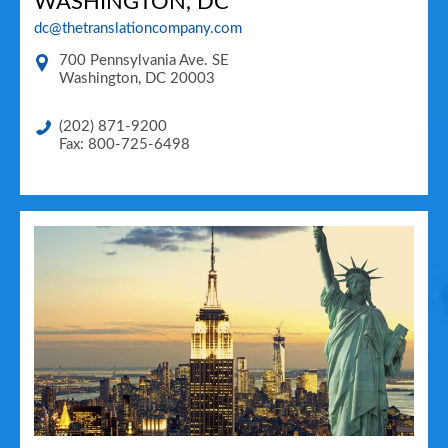
WASHINGTON, DC
dc@thetranslationcompany.com
700 Pennsylvania Ave. SE
Washington
,
DC
20003
(202) 871-9200
Fax: 800-725-6498