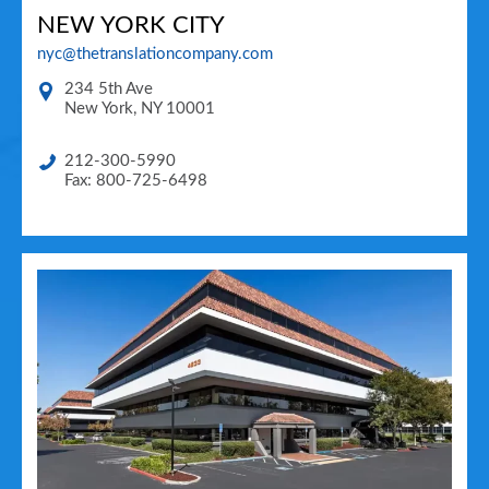
NEW YORK CITY
nyc@thetranslationcompany.com
234 5th Ave
New York
,
NY
10001
212-300-5990
Fax: 800-725-6498