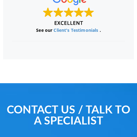
See our
Client's Testimonials
.
CONTACT US / TALK TO
A SPECIALIST