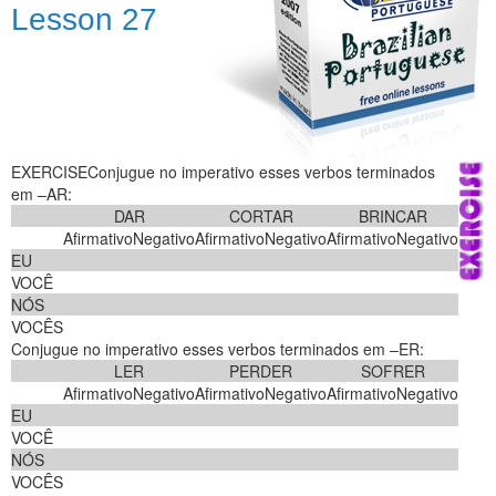
Lesson 27
EXERCISEConjugue no imperativo esses verbos terminados
em –AR:
DAR
CORTAR
BRINCAR
Afirmativo
Negativo
Afirmativo
Negativo
Afirmativo
Negativo
EU
VOCÊ
NÓS
VOCÊS
Conjugue no imperativo esses verbos terminados em –ER:
LER
PERDER
SOFRER
Afirmativo
Negativo
Afirmativo
Negativo
Afirmativo
Negativo
EU
VOCÊ
NÓS
VOCÊS