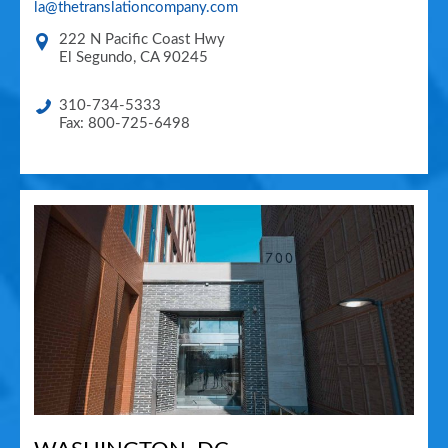
la@thetranslationcompany.com
222 N Pacific Coast Hwy
El Segundo
,
CA
90245
310-734-5333
Fax: 800-725-6498