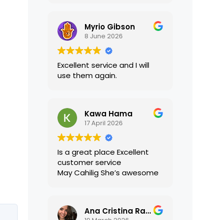
translations were accurate
and well presented. I highly
Myrio Gibson
recommend their services.
8 June 2026
Excellent service and I will
use them again.
Kawa Hama
17 April 2026
Is a great place Excellent
customer service
May Cahilig She’s awesome
Ana Cristina Ramirez