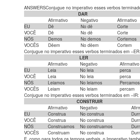
ANSWERSConjugue no imperativo esses verbos terminad
DAR
Afirmativo
Negativo
Afirmativo
EU
Dê
No dê
Corte
VOCÊ
Dê
No dê
Corte
NÓS
Demos
No demos
Cortemos
VOCÊS
Dêem
No dêem
Cortem
Conjugue no imperativo esses verbos terminados em –ER
LER
Afirmativo
Negativo
Afirmativo
EU
Leia
No leia
perca
VOCÊ
Leia
No leia
perca
NÓS
Leiamos
No leiamos
Percamos
VOCÊS
Leiam
No leiam
percam
Conjugue no imperativo esses verbos terminados em –IR:
CONSTRUIR
Afirmativo
Negativo
Afir
EU
Construa
No construa
Dur
VOCÊ
Construa
No construa
Dur
NÓS
Construamos
No construamos
Dur
VOCÊS
Construam
No construa
Dur
E, como para todos os tempos verbais, o Imperativo tamb