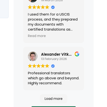
19 March 2026
I used them for a USCIS
process, and they prepared
my documents with
certified translations as
required by USCIS. They were
Read more
very professional and easy
to work with.
Alexander Vitkalov
13 February 2026
Professional translators
which go above and beyond.
Highly recommend.
Load more