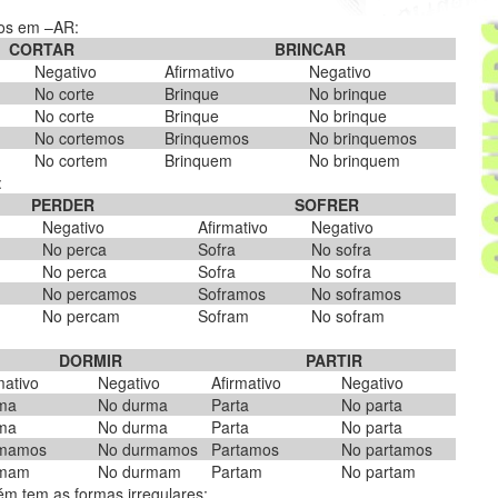
os em –AR:
CORTAR
BRINCAR
Negativo
Afirmativo
Negativo
No corte
Brinque
No brinque
No corte
Brinque
No brinque
No cortemos
Brinquemos
No brinquemos
No cortem
Brinquem
No brinquem
:
PERDER
SOFRER
Negativo
Afirmativo
Negativo
No perca
Sofra
No sofra
No perca
Sofra
No sofra
No percamos
Soframos
No soframos
No percam
Sofram
No sofram
DORMIR
PARTIR
mativo
Negativo
Afirmativo
Negativo
ma
No durma
Parta
No parta
ma
No durma
Parta
No parta
mamos
No durmamos
Partamos
No partamos
mam
No durmam
Partam
No partam
ém tem as formas irregulares: