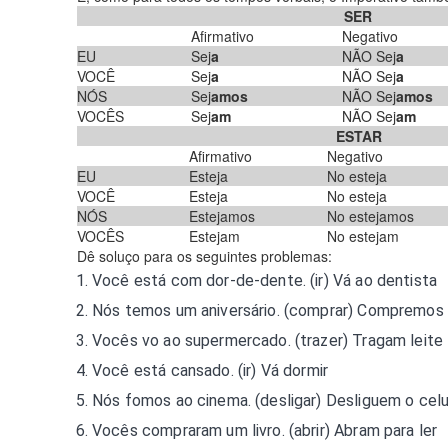
SER
Afirmativo
Negativo
EU
Sej
a
NÃO Sej
a
VOCÊ
Sej
a
NÃO Sej
a
NÓS
Sej
amos
NÃO Sej
amos
VOCÊS
Sej
am
NÃO Sej
am
ESTAR
Afirmativo
Negativo
EU
Esteja
No esteja
VOCÊ
Esteja
No esteja
NÓS
Estejamos
No estejamos
VOCÊS
Estejam
No estejam
Dê soluço para os seguintes problemas:
Você está com dor-de-dente. (ir)
Vá ao dentista
Nós temos um aniversário. (comprar)
Compremos 
Vocês vo ao supermercado. (trazer)
Tragam leite
Você está cansado. (ir)
Vá dormir
Nós fomos ao cinema. (desligar)
Desliguem o celu
Vocês compraram um livro. (abrir)
Abram para ler