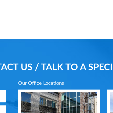
ACT US / TALK TO A SPECI
Our Office Locations