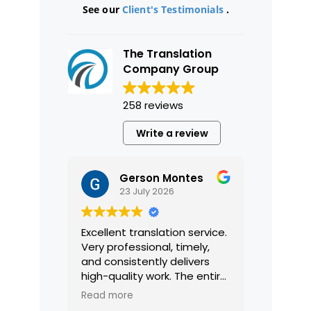
See our
Client's Testimonials
.
The Translation
Company Group
258 reviews
Write a review
Gerson Montes
23 July 2026
Excellent translation service.
Very professional, timely,
and consistently delivers
high-quality work. The entire
process was smooth and
Read more
efficient, and the