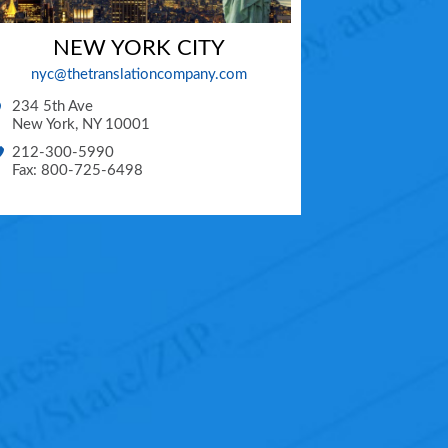
NEW YORK CITY
nyc@thetranslationcompany.com
234 5th Ave
New York
,
NY
10001
212-300-5990
Fax: 800-725-6498