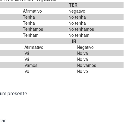
TER
Afirmativo
Negativo
Tenha
No tenha
Tenha
No tenha
Tenhamos
No tenhamos
Tenham
No tenham
IR
Afirmativo
Negativo
Vá
No vá
Vá
No vá
Vamos
No vamos
Vo
No vo
um presente
lar