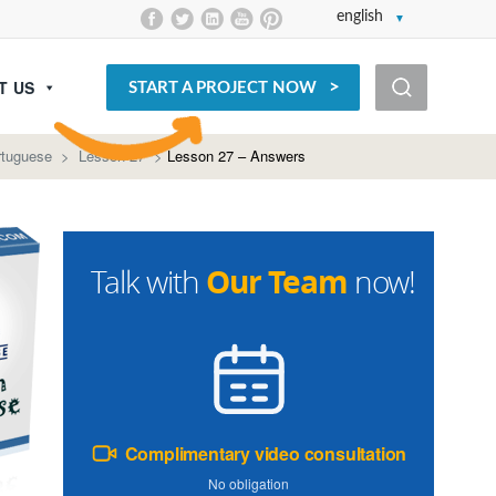
english
T US
START A PROJECT NOW
rtuguese
>
Lesson 27
>
Lesson 27 – Answers
Our Team
Talk with
now!
Complimentary video consultation
No obligation