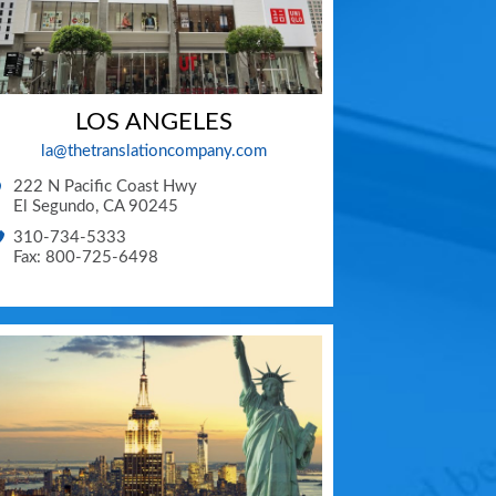
LOS ANGELES
la@thetranslationcompany.com
222 N Pacific Coast Hwy
El Segundo
,
CA
90245
310-734-5333
Fax: 800-725-6498